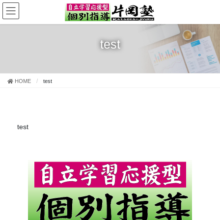
コ
ナ
ン
ビ
テ
ゲ
ン
ー
test
ツ
シ
に
ョ
移
ン
動
に
HOME
test
移
動
test